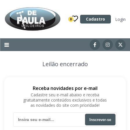
Categoria
Cadastro
Login
0
Imóveis
Terrenos
Acessórios para Veículos
Leilão encerrado
Máquinas
Receba novidades por e-mail
Cadastre seu e-mail abaixo e receba
gratuitamente conteúdos exclusivos e todas
as novidades do site com prioridade!
Inscrever-se