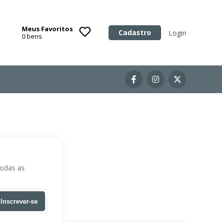
Meus Favoritos
Categoria
Cadastro
Login
0
bens
Imóveis
Terrenos
Acessórios para Veículos
Máquinas
todas as
Inscrever-se