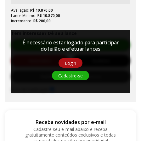
Avaliação:
R$ 10.870,00
Lance Mínimo:
R$ 10.870,00
Incremento:
R$ 200,00
Tem interesse? Dê seu lance
É necessário estar logado para participar
Efetuar Lance
do leilão e efetuar lances
Automático
Auditório
Login
Cadastre-se
Habilite-se para efetuar lances
Sons de notificação
Receba novidades por e-mail
Cadastre seu e-mail abaixo e receba
gratuitamente conteúdos exclusivos e todas
as novidades do site com prioridade!