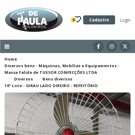
Categoria
Cadastro
Login
0
Imóveis
Terrenos
Acessórios para Veículos
Home
Máquinas
Diversos bens - Máquinas, Mobílias e Equipamentos -
Massa Falida de TUSSOR CONFECÇÕES LTDA
Diversos
Bens diversos
10º Lote - GIRAU LADO DIREIRO - REFEITÓRIO