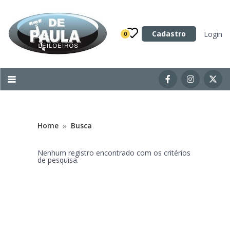
Categoria
Cadastro
Login
0
Imóveis
Terrenos
Acessórios para Veículos
Máquinas
»
Home
Busca
Nenhum registro encontrado com os critérios
de pesquisa.