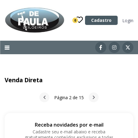
Categoria
Cadastro
Login
0
Imóveis
Terrenos
Acessórios para Veículos
Máquinas
Venda Direta
Página 2 de 15
Receba novidades por e-mail
Cadastre seu e-mail abaixo e receba
gratuitamente conteúdos exclusivos e todas