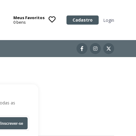
Meus Favoritos
Categoria
Cadastro
Login
0
bens
Imóveis
Terrenos
Acessórios para Veículos
Máquinas
todas as
Inscrever-se