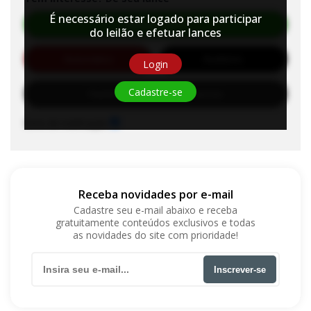
É necessário estar logado para participar
Efetuar Lance
do leilão e efetuar lances
Automático
Auditório
Login
Cadastre-se
Habilite-se para efetuar lances
Sons de notificação
Receba novidades por e-mail
Cadastre seu e-mail abaixo e receba
gratuitamente conteúdos exclusivos e todas
as novidades do site com prioridade!
Inscrever-se