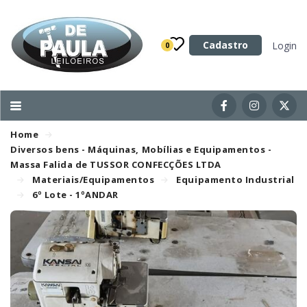
Categoria
Cadastro
Login
0
Imóveis
Terrenos
Acessórios para Veículos
Home
Máquinas
Diversos bens - Máquinas, Mobílias e Equipamentos -
Massa Falida de TUSSOR CONFECÇÕES LTDA
Materiais/Equipamentos
Equipamento Industrial
6º Lote - 1ºANDAR