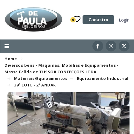
Categoria
Cadastro
Login
0
Imóveis
Terrenos
Acessórios para Veículos
Home
Máquinas
Diversos bens - Máquinas, Mobílias e Equipamentos -
Massa Falida de TUSSOR CONFECÇÕES LTDA
Materiais/Equipamentos
Equipamento Industrial
39º LOTE - 2º ANDAR