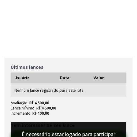
Últimos lances
Usuário
Data
Valor
Nenhum lance registrado para este lote.
Avaliação:
R$ 4.500,00
Lance Mínimo:
R$ 4.500,00
Incremento:
R$ 100,00
Tem interesse? Dê seu lance
É necessário estar logado para participar
Efetuar Lance