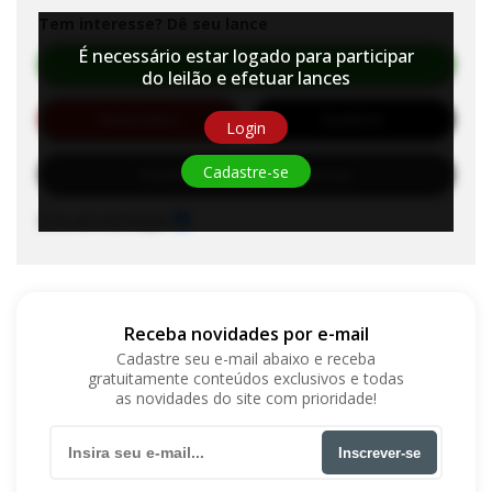
Tem interesse? Dê seu lance
É necessário estar logado para participar
Efetuar Lance
do leilão e efetuar lances
Automático
Auditório
Login
Cadastre-se
Habilite-se para efetuar lances
Sons de notificação
Receba novidades por e-mail
Cadastre seu e-mail abaixo e receba
gratuitamente conteúdos exclusivos e todas
as novidades do site com prioridade!
Inscrever-se