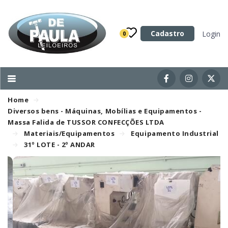
Categoria
Cadastro
Login
0
Imóveis
Terrenos
Acessórios para Veículos
Home
Máquinas
Diversos bens - Máquinas, Mobílias e Equipamentos -
Massa Falida de TUSSOR CONFECÇÕES LTDA
Materiais/Equipamentos
Equipamento Industrial
31º LOTE - 2º ANDAR