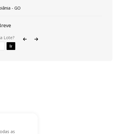
iânia - GO
Breve
ra Lote?
Ir
todas as