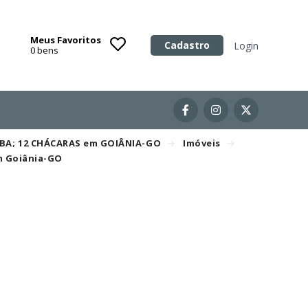
Meus Favoritos
Categoria
Cadastro
Login
0
bens
Imóveis
Terrenos
Acessórios para Veículos
/BA; 12 CHÁCARAS em GOIÂNIA-GO
Imóveis
Máquinas
em Goiânia-GO