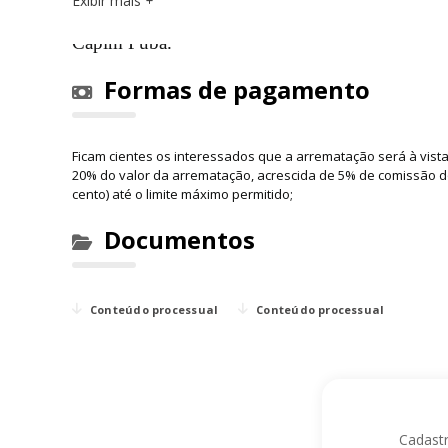
O Terreno mede
: 59,00m de frente para a Rua 
Exibir mais
87,00m na divisa com a chácara nº14; pelos fun
Capim Puba.
Formas de pagamento
Ficam cientes os interessados que a arrematação será à vist
20% do valor da arrematação, acrescida de 5% de comissão do l
cento) até o limite máximo permitido;
Documentos
Conteúdo processual
Conteúdo processual
Cadastr