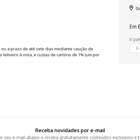
06; 112,00m na divisa com a chácara nº16;
dos acompanha a sinuosidade do córrego
Go
Em 
Ir pa
a ou a prazo de até sete dias mediante caução de
eiloeiro à vista, e custas de cartório de 1% (um por
Receba novidades por e-mail
e seu e-mail abaixo e receba gratuitamente conteúdos exclusivos e 