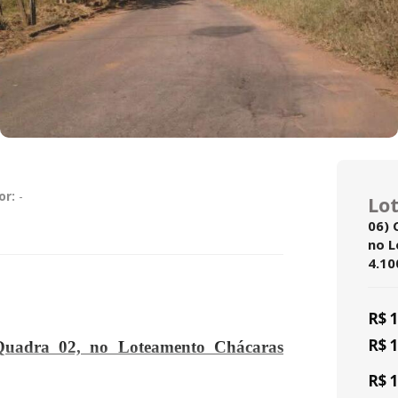
or:
-
Lot
06) 
no L
4.10
R$ 
R$ 
Quadra 02, no Loteamento Chácaras
R$ 