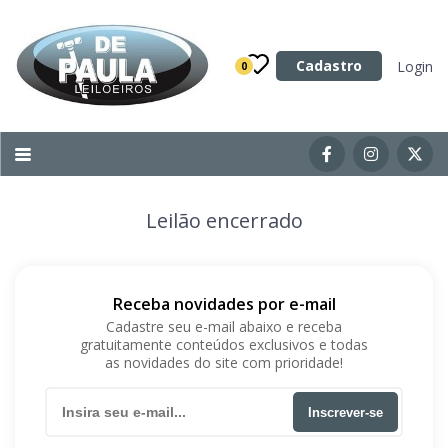
Categoria
Cadastro
Login
0
Imóveis
Terrenos
Acessórios para Veículos
Leilão encerrado
Máquinas
Receba novidades por e-mail
Cadastre seu e-mail abaixo e receba
gratuitamente conteúdos exclusivos e todas
as novidades do site com prioridade!
Inscrever-se