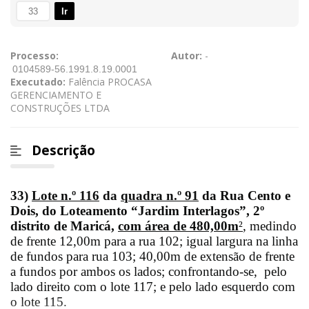
Ir
Processo:
Autor:
-
Executado:
Falência PROCASA
GERENCIAMENTO E
CONSTRUÇÕES LTDA
Descrição
33)
Lote n.º 116
da
quadra n.º 91
da Rua Cento e
Dois, do Loteamento “Jardim Interlagos”, 2º
distrito de Maricá,
com área de 480,00m
²
, medindo
de frente 12,00m para a rua 102; igual largura na linha
de fundos para rua 103; 40,00m de extensão de frente
a fundos por ambos os lados; confrontando-se,
pelo
lado direito com o lote 117; e pelo lado esquerdo com
o lote 115.