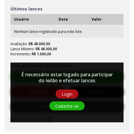
Últimos lances
Usuário
Data
Valor
Nenhum lance registrado para este lote.
Avaliação:
R$ 48.000,00
Lance Mínimo:
R$ 48.000,00
Incremento:
R$ 1.000,00
Tem interesse? Dê seu lance
É necessário estar logado para participar
Efetuar Lance
do leilão e efetuar lances
Automático
Auditório
Login
Cadastre-se
Habilite-se para efetuar lances
Sons de notificação