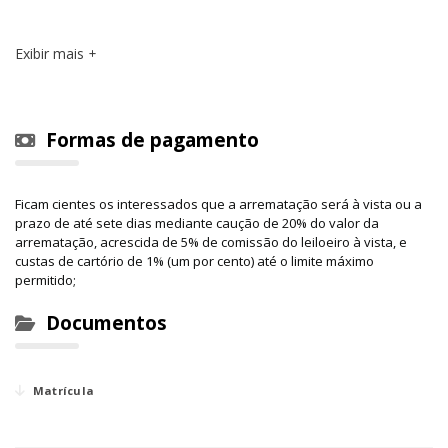
Exibir mais
Avaliado em R$48.000,00 (quarenta e oito mil
reais);
Formas de pagamento
Ficam cientes os interessados que a arrematação será à vista ou a
prazo de até sete dias mediante caução de 20% do valor da
arrematação, acrescida de 5% de comissão do leiloeiro à vista, e
custas de cartório de 1% (um por cento) até o limite máximo
permitido;
Documentos
Matrícula