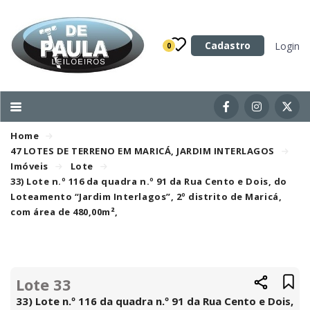
Categoria
Cadastro
Login
0
Imóveis
Terrenos
Acessórios para Veículos
Home
Máquinas
47 LOTES DE TERRENO EM MARICÁ, JARDIM INTERLAGOS
Imóveis
Lote
33) Lote n.º 116 da quadra n.º 91 da Rua Cento e Dois, do
Loteamento “Jardim Interlagos”, 2º distrito de Maricá,
com área de 480,00m²,
Lote 33
33) Lote n.º 116 da quadra n.º 91 da Rua Cento e Dois,