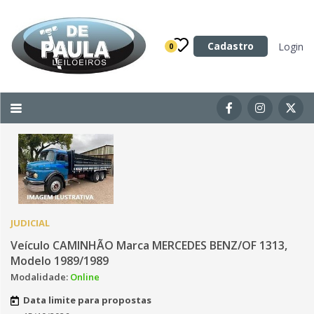
Categoria
Cadastro
Login
0
Imóveis
Terrenos
Acessórios para Veículos
Máquinas
JUDICIAL
Veículo CAMINHÃO Marca MERCEDES BENZ/OF 1313,
Modelo 1989/1989
Modalidade:
Online
Data limite para propostas