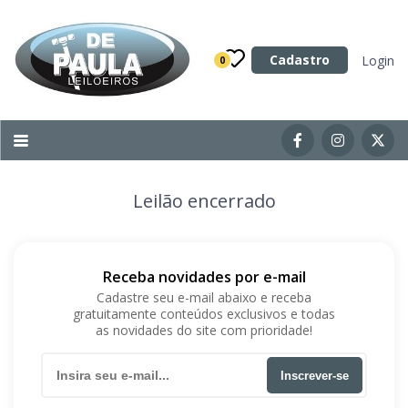
Categoria
Cadastro
Login
0
Imóveis
Terrenos
Acessórios para Veículos
Leilão encerrado
Máquinas
Receba novidades por e-mail
Cadastre seu e-mail abaixo e receba
gratuitamente conteúdos exclusivos e todas
as novidades do site com prioridade!
Inscrever-se