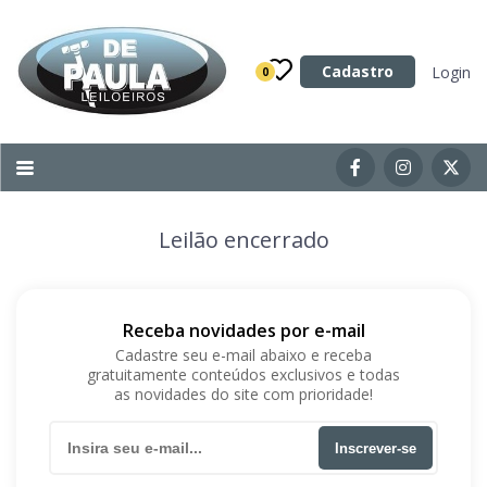
Categoria
Cadastro
Login
0
Imóveis
Terrenos
Acessórios para Veículos
Leilão encerrado
Máquinas
Receba novidades por e-mail
Cadastre seu e-mail abaixo e receba
gratuitamente conteúdos exclusivos e todas
as novidades do site com prioridade!
Inscrever-se