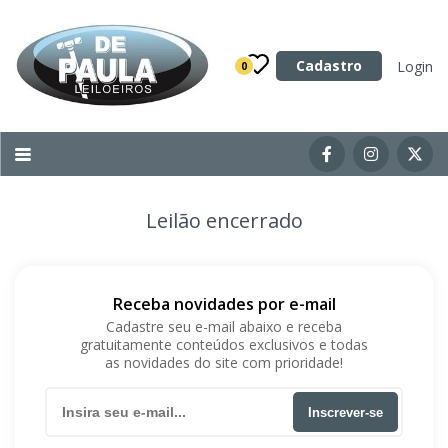
Categoria
Cadastro
Login
0
Imóveis
Terrenos
Acessórios para Veículos
Leilão encerrado
Máquinas
Receba novidades por e-mail
Cadastre seu e-mail abaixo e receba
gratuitamente conteúdos exclusivos e todas
as novidades do site com prioridade!
Inscrever-se